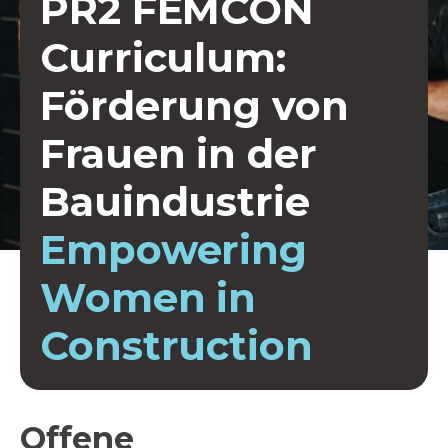
PR2 FEMCON
Curriculum:
Förderung von
Frauen in der
Bauindustrie
Empowering
Women in
Construction
Offene