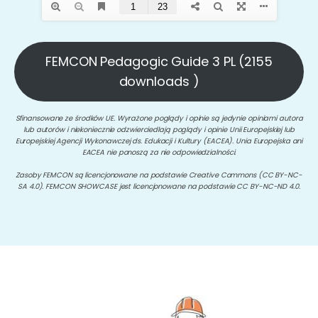
FEMCON Pedagogic Guide 3 PL (2155
downloads )
Sfinansowane ze środków UE. Wyrażone poglądy i opinie są jedynie opiniami autora
lub autorów i niekoniecznie odzwierciedlają poglądy i opinie Unii Europejskiej lub
Europejskiej Agencji Wykonawczej ds. Edukacji i Kultury (EACEA). Unia Europejska ani
EACEA nie ponoszą za nie odpowiedzialności.
Zasoby FEMCON są licencjonowane na podstawie Creative Commons (CC BY-NC-
SA 4.0). FEMCON SHOWCASE jest licencjonowane na podstawie CC BY-NC-ND 4.0.