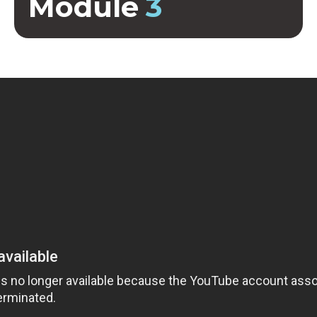
Module
3